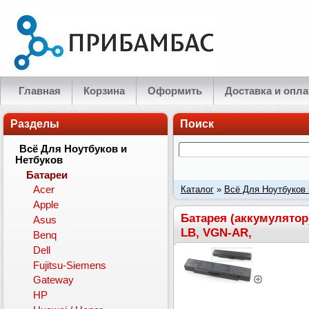
Главная
Корзина
Оформить
Доставка и опла
Разделы
Поиск
Всё Для Ноутбуков и
Нетбуков
Батареи
Каталог
»
Всё Для Ноутбуков 
Acer
Apple
PCG-6, PCG-7, VGC-LA, VGC-
Батарея (аккумулятор
Asus
LB, VGN-AR,
Benq
Dell
Fujitsu-Siemens
Gateway
HP