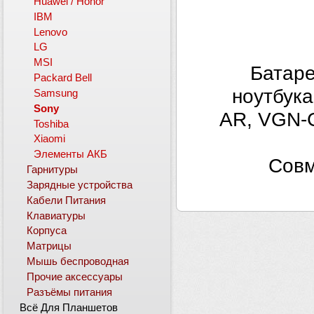
Huawei / Honor
IBM
Lenovo
LG
MSI
Батаре
Packard Bell
ноутбук
Samsung
Sony
AR, VGN-C
Toshiba
Xiaomi
Элементы АКБ
Совм
Гарнитуры
Зарядные устройства
Кабели Питания
Клавиатуры
Корпуса
Матрицы
Мышь беспроводная
Прочие аксессуары
Разъёмы питания
Всё Для Планшетов