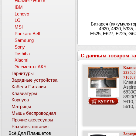
Huawei / Honor
IBM
Lenovo
LG
Батарея (аккумулятор)
MSI
4920, 4930, 5335,
E525, E627, E725, G6
Packard Bell
Samsung
Sony
Toshiba
С данным товаром та
Xiaomi
Элементы АКБ
Клавиа
5335, 5
Гарнитуры
7100, 7
Зарядные устройства
Клави
Кабели Питания
Aspire
6930G,
Клавиатуры
8920G
Корпуса
9410, 
5610,
Матрицы
Мышь беспроводная
Прочие аксессуары
Разъёмы питания
Всё Для Планшетов
Зарядн