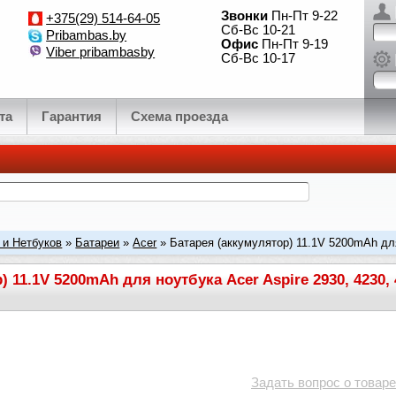
Звонки
Пн-Пт 9-22
+375(29) 514-64-05
Сб-Вс 10-21
Pribambas.by
Офис
Пн-Пт 9-19
Viber pribambasby
Сб-Вс 10-17
та
Гарантия
Схема проезда
 и Нетбуков
»
Батареи
»
Acer
» Батарея (аккумулятор) 11.1V 5200mAh для
 472
 11.1V 5200mAh для ноутбука Acer Aspire 2930, 4230, 4
Задать вопрос о товаре