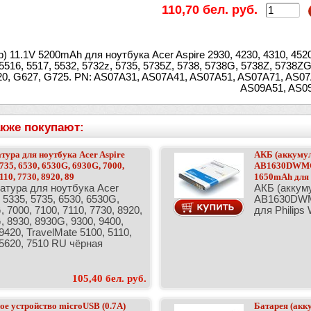
110,70 бел. руб.
 11.1V 5200mAh для ноутбука Acer Aspire 2930, 4230, 4310, 4520,
 5516, 5517, 5532, 5732z, 5735, 5735Z, 5738, 5738G, 5738Z, 5738Z
20, G627, G725. PN: AS07A31, AS07A41, AS07A51, AS07A71, AS0
AS09A51, AS0
кже покупают:
тура для ноутбука Acer Aspire
АКБ (аккумуля
735, 6530, 6530G, 6930G, 7000,
AB1630DWMC
110, 7730, 8920, 89
1650mAh для P
атура для ноутбука Acer
АКБ (аккуму
 5335, 5735, 6530, 6530G,
AB1630DWM
 7000, 7100, 7110, 7730, 8920,
для Philips
, 8930, 8930G, 9300, 9400,
9420, TravelMate 5100, 5110,
 5620, 7510 RU чёрная
105,40 бел. руб.
ое устройство microUSB (0.7A)
Батарея (акк