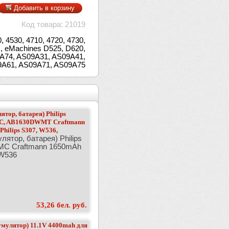
Добавить в корзину
Код товара: 21019
 4530, 4710, 4720, 4730,
G, eMachines D525, D620,
7A74, AS09A31, AS09A41,
9A61, AS09A71, AS09A75
тор, батарея) Philips
, AB1630DWMT Craftmann
hilips S307, W536,
лятор, батарея) Philips
C Craftmann 1650mAh
 W536
53,26 бел. руб.
умулятор) 11.1V 4400mah для