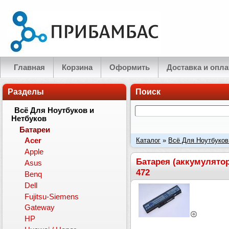
Главная
Корзина
Оформить
Доставка и опла
Разделы
Поиск
Всё Для Ноутбуков и
Нетбуков
Батареи
Каталог
»
Всё Для Ноутбуков
Acer
Apple
4230, 4310, 4520, 4530, 4710,
Батарея (аккумулятор)
Asus
472
Benq
Dell
Fujitsu-Siemens
Gateway
HP