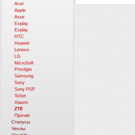
Acer
Apple
Asus
Explay
Explay
HTC
Huawei
Lenovo
LG
MicroSoft
Prestigio
Samsung
Sony
Sony PSP
TeXet
Xiaomi
ZTE
Прочие
Стилусы
Чехлы