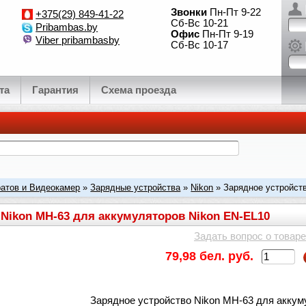
Звонки
Пн-Пт 9-22
+375(29) 849-41-22
Сб-Вс 10-21
Pribambas.by
Офис
Пн-Пт 9-19
Viber pribambasby
Сб-Вс 10-17
та
Гарантия
Схема проезда
атов и Видеокамер
»
Зарядные устройства
»
Nikon
» Зарядное устройст
0
 Nikon MH-63 для аккумуляторов Nikon EN-EL10
Задать вопрос о товаре
79,98 бел. руб.
Зарядное устройство Nikon MH-63 для аккум