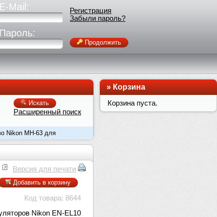
E-Mail:
Регистрация
Забыли пароль?
Пароль:
Продолжить
»
Корзина
Корзина пуста.
Искать
Расширенный поиск
во Nikon MH-63 для
Версия для печати
Добавить в корзину
Код товара: 8644
уляторов Nikon EN-EL10