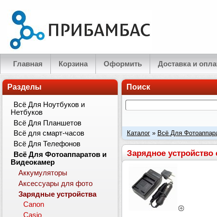
Главная
Корзина
Оформить
Доставка и опла
Разделы
Поиск
Всё Для Ноутбуков и
Нетбуков
Всё Для Планшетов
Каталог
»
Всё Для Фотоаппар
Всё для смарт-часов
Всё Для Телефонов
аккумуляторов Kodak Klic-700
Зарядное устройство 
Всё Для Фотоаппаратов и
Видеокамер
Аккумуляторы
Аксессуары для фото
Зарядные устройства
Canon
Casio