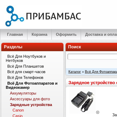
Главная
Корзина
Оформить
Доставка и опла
Разделы
Поиск
Всё Для Ноутбуков и
Нетбуков
Всё Для Планшетов
Каталог
»
Всё Для Фотоаппар
Всё для смарт-часов
Всё Для Телефонов
Fujifilm BC-40 для аккумулятор
Зарядное устройство с
Всё Для Фотоаппаратов и
Видеокамер
Аккумуляторы
Аксессуары для фото
Зарядные устройства
Canon
За
Casio