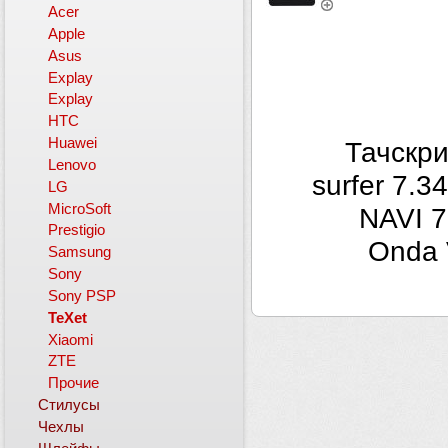
Acer
Apple
Asus
Explay
Explay
HTC
Huawei
Тачскри
Lenovo
surfer 7.3
LG
MicroSoft
NAVI 7
Prestigio
Onda 
Samsung
Sony
Sony PSP
TeXet
Xiaomi
ZTE
Прочие
Стилусы
Чехлы