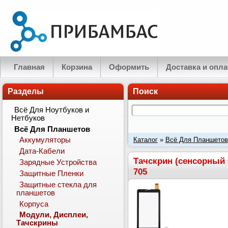
Главная
Корзина
Оформить
Доставка и опла
Разделы
Поиск
Всё Для Ноутбуков и
Нетбуков
Всё Для Планшетов
Каталог
»
Всё Для Планшетов
Аккумуляторы
Дата-Кабели
surfer 7.34 3g, TeXet TM-7049
Тачскрин (сенсорный эк
Зарядные Устройства
705
Защитные Пленки
Защитные стекла для
планшетов
Корпуса
Модули, Дисплеи,
Тачскрины