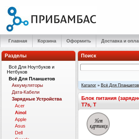
Главная
Корзина
Оформить
Доставка и опла
Разделы
Поиск
Всё Для Ноутбуков и
Нетбуков
Всё Для Планшетов
Каталог
»
Всё Для Планшетов
Аккумуляторы
Дата-Кабели
Quad Core, Ampe A10, Sanei N1
Блок питания (зарядно
Зарядные Устройства
T7s, T
Acer
Ainol
Apple
Asus
Dell