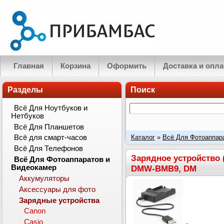
Главная
Корзина
Оформить
Доставка и опла
Разделы
Поиск
Всё Для Ноутбуков и
Нетбуков
Всё Для Планшетов
Каталог
»
Всё Для Фотоаппар
Всё для смарт-часов
Всё Для Телефонов
замена Panasonic DE-A83 дл
Зарядное устройство 
Всё Для Фотоаппаратов и
DMW-BMB9, DM
Видеокамер
Аккумуляторы
Аксессуары для фото
Зарядные устройства
Canon
Casio