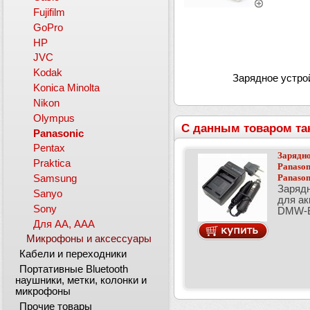
Fujifilm
GoPro
HP
JVC
Kodak
Зарядное устро
Konica Minolta
Nikon
Olympus
С данным товаром та
Panasonic
Pentax
Зарядно
Praktica
Panason
Panaso
Samsung
Зарядн
Sanyo
для ак
Sony
DMW-
Для АА, ААА
Микрофоны и аксессуары
Кабели и переходники
Портативные Bluetooth
наушники, метки, колонки и
микрофоны
Прочие товары